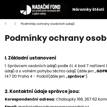
K
Přejít
na
o
Náramky štěstí
obsah
Zpět
Zpět
š
do
do
í
Domů
Podmínky ochrany osobních údajů
k
obchodu
obchodu
Podmínky ochrany osob
I.
Základní ustanovení
1. Správcem osobních údajů podle čl. 4 bod 7 nařízen
údajů a o volném pohybu těchto údajů (dále jen: „
GDP
147 00 Praha 4 - Podolí
(dále jen: „
správce
“).
2. Kontaktní údaje správce jsou:
Korespondenční adresa:
Chaloupky 166, 267 62 Kom
Email:
marketa@predcasnenarozenedeti.cz