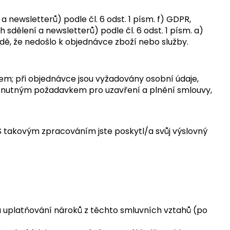
ewsletterů) podle čl. 6 odst. 1 písm. f) GDPR,
ělení a newsletterů) podle čl. 6 odst. 1 písm. a)
adě, že nedošlo k objednávce zboží nebo služby.
em; při objednávce jsou vyžadovány osobní údaje,
je nutným požadavkem pro uzavření a plnění smlouvy,
S takovým zpracováním jste poskytl/a svůj výslovný
 uplatňování nároků z těchto smluvních vztahů (po