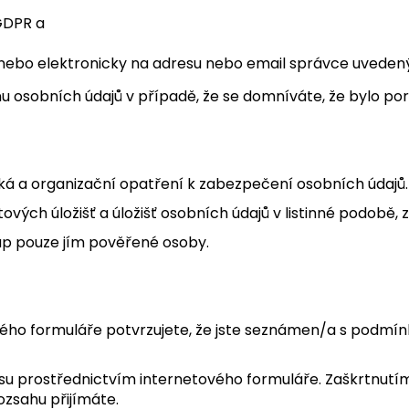
 GDPR a
bo elektronicky na adresu nebo email správce uvedený v
u osobních údajů v případě, že se domníváte, že bylo po
ická a organizační opatření k zabezpečení osobních údajů.
ových úložišť a úložišť osobních údajů v listinné podobě,
tup pouze jím pověřené osoby.
ého formuláře potvrzujete, že jste seznámen/a s podmín
su prostřednictvím internetového formuláře. Zaškrtnutím
zsahu přijímáte.