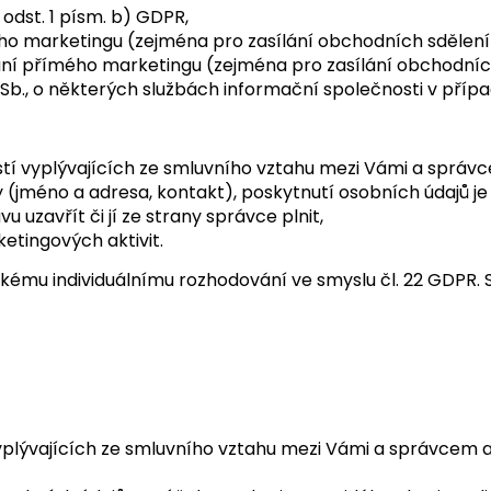
odst. 1 písm. b) GDPR,
marketingu (zejména pro zasílání obchodních sdělení a n
í přímého marketingu (zejména pro zasílání obchodních sd
 Sb., o některých službách informační společnosti v příp
stí vyplývajících ze smluvního vztahu mezi Vámi a správc
y (jméno a adresa, kontakt), poskytnutí osobních údajů 
uzavřít či jí ze strany správce plnit,
etingových aktivit.
kému individuálnímu rozhodování ve smyslu čl. 22 GDPR. 
yplývajících ze smluvního vztahu mezi Vámi a správcem a