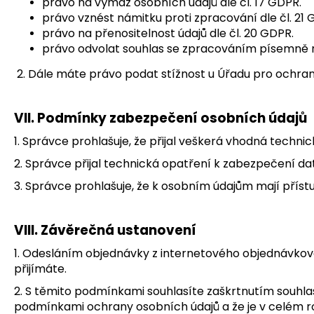
právo na výmaz osobních údajů dle čl. 17 GDPR.
právo vznést námitku proti zpracování dle čl. 21
právo na přenositelnost údajů dle čl. 20 GDPR.
právo odvolat souhlas se zpracováním písemně ne
2. Dále máte právo podat stížnost u Úřadu pro ochran
VII.
Podmínky zabezpečení osobních údajů
1. Správce prohlašuje, že přijal veškerá vhodná techn
2. Správce přijal technická opatření k zabezpečení dat
3. Správce prohlašuje, že k osobním údajům mají přís
VIII.
Závěrečná ustanovení
1. Odesláním objednávky z internetového objednávkov
přijímáte.
2. S těmito podmínkami souhlasíte zaškrtnutím souhla
podmínkami ochrany osobních údajů a že je v celém ro