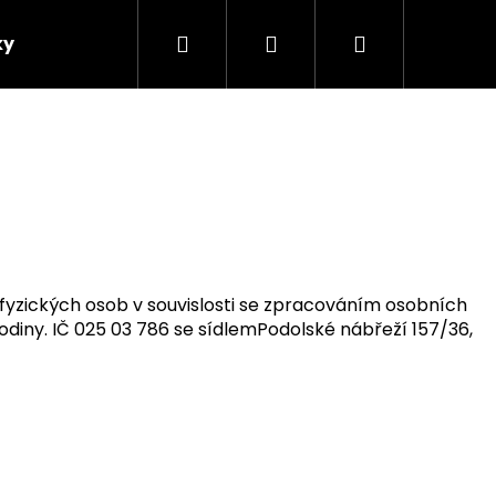
Hledat
Přihlášení
Nákupní
ky
košík
fyzických osob v souvislosti se zpracováním osobních
odiny. IČ
025 03 786
se sídlem
Podolské nábřeží 157/36,