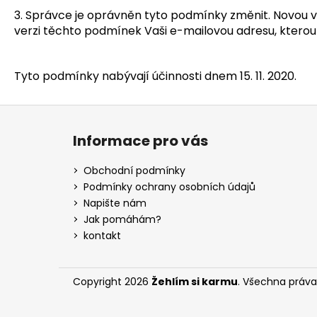
3. Správce je oprávněn tyto podmínky změnit. Novou 
verzi těchto podmínek Vaši e-mailovou adresu, kterou 
Tyto podmínky nabývají účinnosti dnem 15. 11. 2020.
Z
á
Informace pro vás
p
a
Obchodní podmínky
t
Podmínky ochrany osobních údajů
í
Napište nám
Jak pomáhám?
kontakt
Copyright 2026
Žehlím si karmu
. Všechna práva