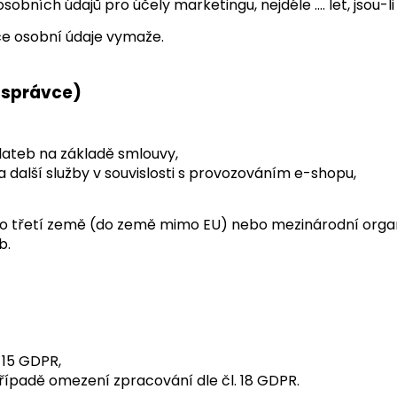
obních údajů pro účely marketingu, nejdéle …. let, jsou-
ce osobní údaje vymaže.
 správce)
 plateb na základě smlouvy,
a další služby v souvislosti s provozováním e-shopu,
o třetí země (do země mimo EU) nebo mezinárodní organiz
b.
 15 GDPR,
řípadě omezení zpracování dle čl. 18 GDPR.