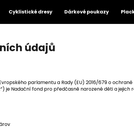
Cyklistické dresy
Dárkové poukazy
Plac
Co potřebujete najít?
ních údajů
HLEDAT
Doporučujeme
í Evropského parlamentu a Rady (EU) 2016/679 o ochraně 
R
”) je Nadační fond pro předčasně narozené děti a jejich r
árov