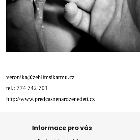
veronika@zehlimsikarmu.cz
tel.: 774 742 701
http://www.predcasnenarozenedeti.cz
Z
á
Informace pro vás
p