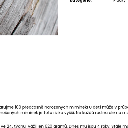
Kategorie
:
Placky
rujme 100 předčasně narozených miminek! U dětí může v průběhu
nošených miminek je toto riziko vyšší. Ne každá rodina ale na 
ve 24. týdnu. Vážil jen 620 gramů. Dnes mu jsou 4 roky. Stále 