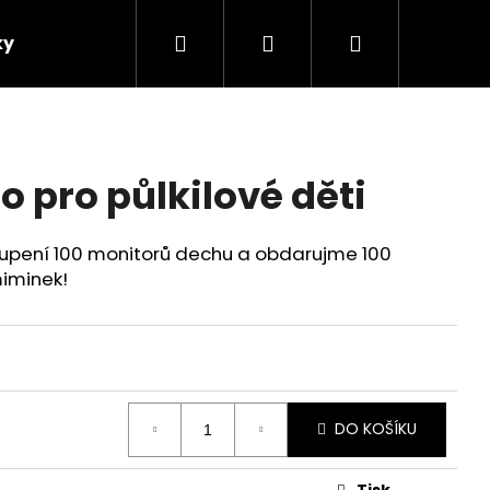
Hledat
Přihlášení
Nákupní
ky
košík
lo pro půlkilové děti
oupení 100 monitorů dechu a obdarujme 100
iminek!
DO KOŠÍKU
Tisk