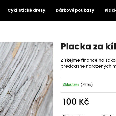
Cyklistické dresy
Dárkové poukazy
Plac
Co potřebujete najít?
Placka za ki
HLEDAT
Získejme finance na zak
předčasně narozených m
Doporučujeme
Skladem
(>5 ks)
100 Kč
Měrná
cena: