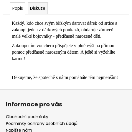
č
u
Popis
Diskuze
j
e
Každý, kdo chce svým blízkým darovat dárek od srdce a
m
zakoupí jeden z dárkových poukazů, obdaruje zároveň
e
malé velké bojovníky - předčasně narozené děti.
Zakoupením voucheru přispějete v plné výši na přímou
pomoc předčasně narozeným dětem. A ještě si vyžehlíte
karmu!
Děkujeme, že společně s námi pomáháte těm nejmenším!
Z
á
Informace pro vás
p
a
Obchodní podmínky
t
Podmínky ochrany osobních údajů
í
Napište nám