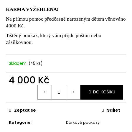
a
KARMA VYŽEHLENA!
j
Na přímou pomoc předčasně narozeným dětem věnováno
í
4000 Kč.
t
Tištěný poukaz, který vám přijde poštou nebo
?
zásilkovnou.
Skladem
(>5 ks)
HLEDAT
4 000 Kč
Měrná
DO KOŠÍKU
cena:
D
o
p
Zeptat se
Sdílet
o
r
Kategorie
:
Dárkové poukazy
u